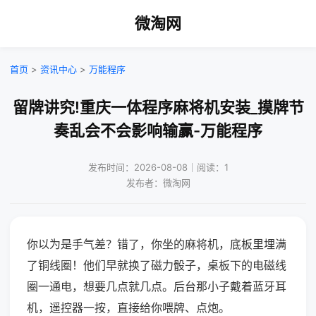
微淘网
首页
>
资讯中心
>
万能程序
留牌讲究!重庆一体程序麻将机安装_摸牌节
奏乱会不会影响输赢-万能程序
发布时间：2026-08-08｜阅读：1
发布者：微淘网
你以为是手气差？错了，你坐的麻将机，底板里埋满
了铜线圈！他们早就换了磁力骰子，桌板下的电磁线
圈一通电，想要几点就几点。后台那小子戴着蓝牙耳
机，遥控器一按，直接给你喂牌、点炮。