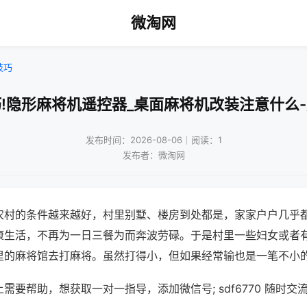
微淘网
技巧
!隐形麻将机遥控器_桌面麻将机改装注意什么
发布时间：2026-08-06｜阅读：1
发布者：微淘网
农村的条件越来越好，村里别墅、楼房到处都是，家家户户几乎
康生活，不再为一日三餐为而奔波劳碌。于是村里一些妇女或者
里的麻将馆去打麻将。虽然打得小，但如果经常输也是一笔不小
需要帮助，想获取一对一指导，添加微信号; sdf6770 随时交流