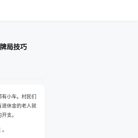
-牌局技巧
都有小车。村民们
有退休金的老人就
的开支。
 。