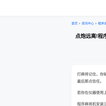
首页
>
资讯中心
>
程序
点炮远离!程
打麻将记住，你
最后那点信任。
若你在仪器使用上
程序麻将机安装