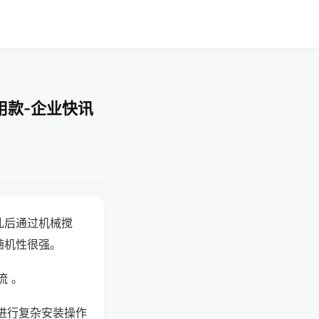
用款-企业快讯
乱后通过机械搅
随机性很强。
流 。
进行复杂安装操作