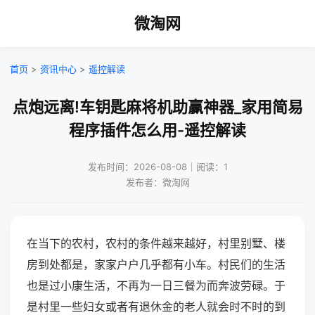
微淘网
首页
>
资讯中心
>
遥控解读
点炮远离!车钥匙麻将机助赢神器_家用简易
程序插件怎么用-遥控解读
发布时间：2026-08-08｜阅读：1
发布者：微淘网
在当下的农村，农村的条件越来越好，村里别墅、楼
房到处都是，家家户户几乎都有小车。村民们的生活
也是过小康生活，不再为一日三餐为而奔波劳碌。于
是村里一些妇女或者有退休金的老人就会时不时的到