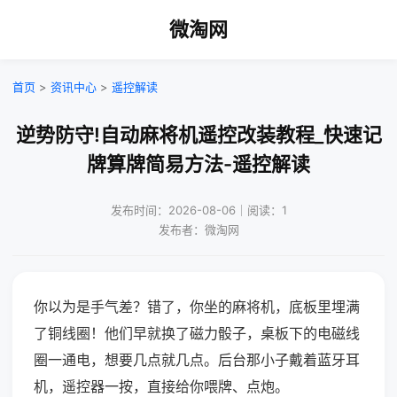
微淘网
首页
>
资讯中心
>
遥控解读
逆势防守!自动麻将机遥控改装教程_快速记
牌算牌简易方法-遥控解读
发布时间：2026-08-06｜阅读：1
发布者：微淘网
你以为是手气差？错了，你坐的麻将机，底板里埋满
了铜线圈！他们早就换了磁力骰子，桌板下的电磁线
圈一通电，想要几点就几点。后台那小子戴着蓝牙耳
机，遥控器一按，直接给你喂牌、点炮。