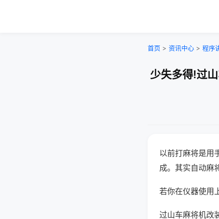
首页
>
资讯中心
>
程序
少失多得!过
以前打麻将是用
成。其实自动麻
若你在仪器使用上
过山车麻将机改