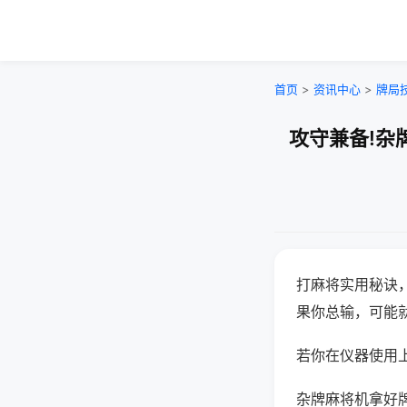
首页
>
资讯中心
>
牌局
攻守兼备!杂
打麻将实用秘诀
果你总输，可能
若你在仪器使用上
杂牌麻将机拿好