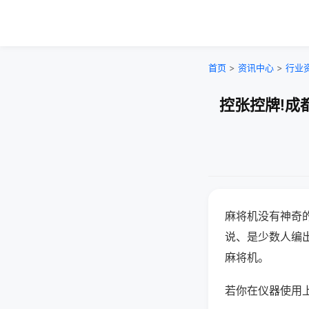
首页
>
资讯中心
>
行业
控张控牌!成
麻将机没有神奇的
说、是少数人编
麻将机。
若你在仪器使用上