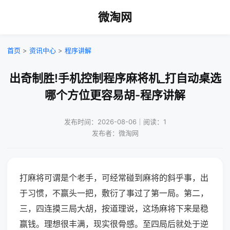
微淘网
首页
>
资讯中心
>
程序讲解
出奇制胜!手机控制程序麻将机_打自动桌选
哪个方位更容易胡-程序讲解
发布时间：2026-08-06｜阅读：1
发布者：微淘网
打麻将可谓是个老手，可经常碰到麻将的斜乎事，出
于习惯，不赢头一把，敷衍了事过了第一局。第二，
三，四连摸三局大胡，按道理说，这场麻将下来是稳
赢钱。理想很丰满，现实很骨感。至四局后就处于逆