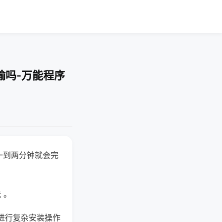
输吗-万能程序
一到两分钟就会完
 。
进行复杂安装操作