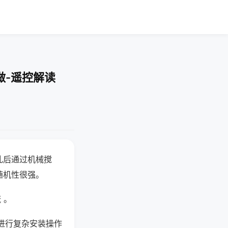
做-遥控解读
乱后通过机械搅
随机性很强。
 。
进行复杂安装操作