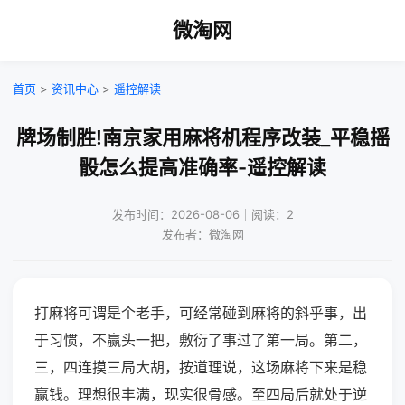
微淘网
首页
>
资讯中心
>
遥控解读
牌场制胜!南京家用麻将机程序改装_平稳摇
骰怎么提高准确率-遥控解读
发布时间：2026-08-06｜阅读：2
发布者：微淘网
打麻将可谓是个老手，可经常碰到麻将的斜乎事，出
于习惯，不赢头一把，敷衍了事过了第一局。第二，
三，四连摸三局大胡，按道理说，这场麻将下来是稳
赢钱。理想很丰满，现实很骨感。至四局后就处于逆