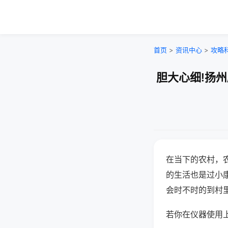
首页
>
资讯中心
>
攻略
胆大心细!扬
在当下的农村，
的生活也是过小
会时不时的到村
若你在仪器使用上