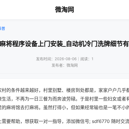
微淘网
科普
州麻将程序设备上门安装_自动机冷门洗牌细节有
发布时间：2026-08-06｜阅读：1
发布者：微淘网
农村的条件越来越好，村里别墅、楼房到处都是，家家户户几乎
康生活，不再为一日三餐为而奔波劳碌。于是村里一些妇女或者
里的麻将馆去打麻将。虽然打得小，但如果经常输也是一笔不小
需要帮助，想获取一对一指导，添加微信号; sdf6770 随时交流