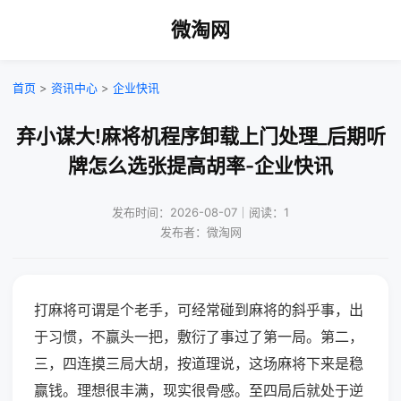
微淘网
首页
>
资讯中心
>
企业快讯
弃小谋大!麻将机程序卸载上门处理_后期听
牌怎么选张提高胡率-企业快讯
发布时间：2026-08-07｜阅读：1
发布者：微淘网
打麻将可谓是个老手，可经常碰到麻将的斜乎事，出
于习惯，不赢头一把，敷衍了事过了第一局。第二，
三，四连摸三局大胡，按道理说，这场麻将下来是稳
赢钱。理想很丰满，现实很骨感。至四局后就处于逆